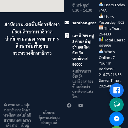
Users Today
จันทร์-ศุกร์:
8:30 – 16:30
: 963
Users
Yesterday : 962
saraban@sesaonara.go.th
สำนักงานเขตพื้นที่การศึกษา
This Year :
มัธยมศึกษานราธิวาส
264433
เลขที่ 789 หมู่
สำนักงานคณะกรรมการการ
Total Users :
8 ตำบลลำภู
ศึกษาขั้นพื้นฐาน
669858
อำเภอเมือง
Who's
กระทรวงศึกษาธิการ
จังหวัด
Online : 7
นราธิวาส
Your IP
96000
Address :
ศูนย์ราชการ
216.73.216.56
จังหวัด
Server Time :
นราธิวาส ตรง
2026-08-06
ข้ามเรือนจำ
นราธิวาสแห่ง
ใหม่
© สพม.นธ - กลุ่ม
ส่งเสริมการศึกษา
นโยบาย
ทางไกลเทคโนโลยี
คุ้มครองข้อมูล
สารสนเทศและกา
ส่วนบุคคล
รสือสาร - เป็นผู้