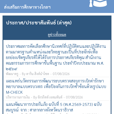
ส่งเสริมการศึกษาทางไกลฯ
ประกาศ/ประชาสัมพันธ์ (ล่าสุด)
ดูข่าวทั้งหมด
ประกาศผลการคัดเลือกศึกษานิเทศก์ที่ปฏิบัติตนและปฏิบัติงาน
ตามมาตรฐานตำแหน่งและวิทยฐานะเป็นที่ประจักษ์เพื่อ
ยกย่องเชิดชูเกียรติให้ได้รับการประกาศเกียรติคุณ สำนักงาน
คณะกรรมการการศึกษาขั้นพื้นฐาน ประจำปีงบประมาณ พ.ศ.
๒๕๖๙
พัฒนาครู
By
ดาริน สิงห์นำโชค
07/08/2026
เผยแพร่นวัตกรรมการพัฒนาระบบตรวจสอบการเบิกค่ารักษา
พยาบาลแบบครบวงจร เพื่อป้องกันการเบิกซ้ำซ้อนด้วยรูปแบบ
M-CHECK
บริหารงานการเงิน
By
จักรกิตต์ เจตมหันต์
07/08/2026
แผนพัฒนาการประกันภัย ฉบับที่ 5 (พ.ศ.2569-2573) ฉบับ
สมบูรณ์ จาก : ศาลากลางจังหวัดนราธิวาส