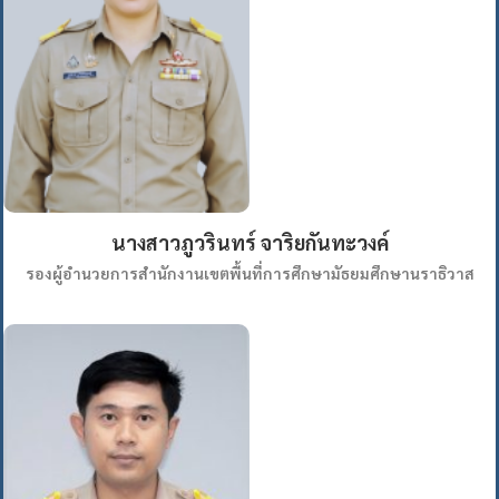
นางสาวภูวรินทร์ จาริยกันทะวงค์
รองผู้อำนวยการสำนักงานเขตพื้นที่การศึกษามัธยมศึกษานราธิวาส