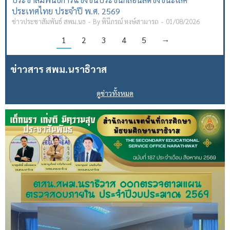
ประเทศไทย ประจำปี พ.ศ. 2569
ข่าวประชาสัมพันธ์ สพม.นธ
By
พินีภรณ์ หงษ์สามารถ
01/08/2026
1
2
3
4
5
→
ข่าวสาร สพม.นราธิวาส
ดูข่าวทั้งหมด