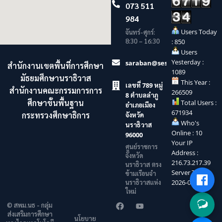
073 511
984
Users Today
จันทร์-ศุกร์:
8:30 – 16:30
: 850
Users
Yesterday :
saraban@sesaonara.go.th
สำนักงานเขตพื้นที่การศึกษา
1089
มัธยมศึกษานราธิวาส
This Year :
เลขที่ 789 หมู่
สำนักงานคณะกรรมการการ
266509
8 ตำบลลำภู
ศึกษาขั้นพื้นฐาน
Total Users :
อำเภอเมือง
671934
กระทรวงศึกษาธิการ
จังหวัด
Who's
นราธิวาส
Online : 10
96000
Your IP
ศูนย์ราชการ
Address :
จังหวัด
216.73.217.39
นราธิวาส ตรง
Server Time :
ข้ามเรือนจำ
นราธิวาสแห่ง
2026-08-08
ใหม่
© สพม.นธ - กลุ่ม
ส่งเสริมการศึกษา
นโยบาย