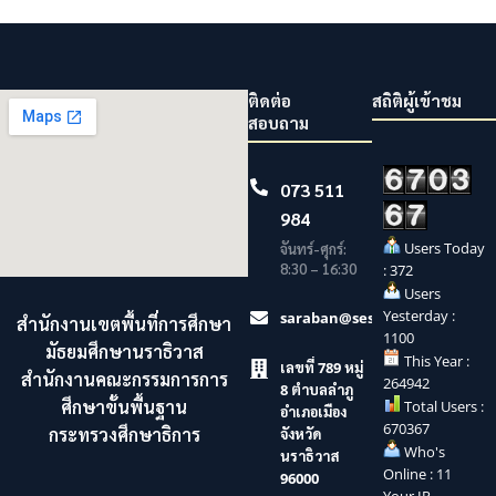
ติดต่อ
สถิติผู้เข้าชม
สอบถาม
073 511
984
Users Today
จันทร์-ศุกร์:
8:30 – 16:30
: 372
Users
Yesterday :
saraban@sesaonara.go.th
สำนักงานเขตพื้นที่การศึกษา
1100
มัธยมศึกษานราธิวาส
This Year :
เลขที่ 789 หมู่
สำนักงานคณะกรรมการการ
264942
8 ตำบลลำภู
ศึกษาขั้นพื้นฐาน
Total Users :
อำเภอเมือง
670367
กระทรวงศึกษาธิการ
จังหวัด
Who's
นราธิวาส
Online : 11
96000