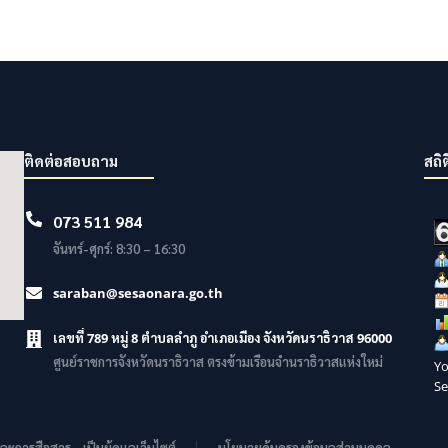
ติดต่อสอบถาม
สถิต
073 511 984
จันทร์-ศุกร์: 8:30 – 16:30
saraban@sesaonara.go.th
เลขที่ 789 หมู่ 8 ตำบลลำภู อำเภอเมือง จังหวัดนราธิวาส 96000
ศูนย์ราชการจังหวัดนราธิวาส ตรงข้ามเรือนจำนราธิวาสแห่งใหม่
Yo
Se
การสือสาร - เป็นผู้ดูแลเว็บไซต์
นโยบายคุ้มครองข้อมูลส่วนบุคคล