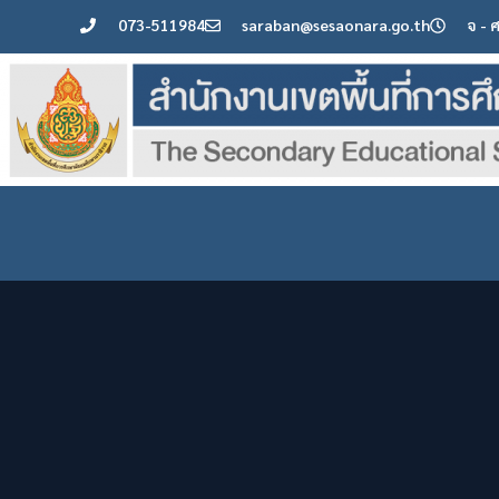
073-511984
saraban@sesaonara.go.th
จ - 