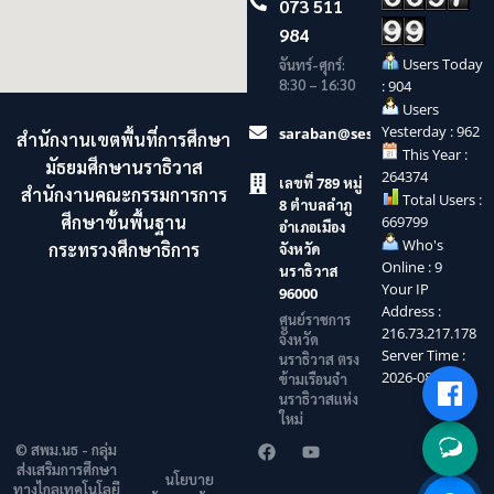
073 511
984
Users Today
จันทร์-ศุกร์:
8:30 – 16:30
: 904
Users
Yesterday : 962
saraban@sesaonara.go.th
สำนักงานเขตพื้นที่การศึกษา
This Year :
มัธยมศึกษานราธิวาส
264374
เลขที่ 789 หมู่
สำนักงานคณะกรรมการการ
Total Users :
8 ตำบลลำภู
ศึกษาขั้นพื้นฐาน
669799
อำเภอเมือง
Who's
กระทรวงศึกษาธิการ
จังหวัด
Online : 9
นราธิวาส
Your IP
96000
Address :
ศูนย์ราชการ
216.73.217.178
จังหวัด
Server Time :
นราธิวาส ตรง
2026-08-06
ข้ามเรือนจำ
นราธิวาสแห่ง
ใหม่
© สพม.นธ - กลุ่ม
ส่งเสริมการศึกษา
นโยบาย
ทางไกลเทคโนโลยี