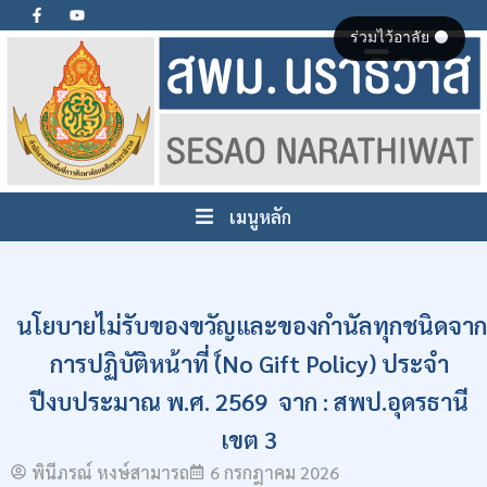
ร่วมไว้อาลัย ⚫
เมนูหลัก
นโยบายไม่รับของขวัญและของกำนัลทุกชนิดจาก
การปฏิบัติหน้าที่ (์No Gift Policy) ประจำ
ปีงบประมาณ พ.ศ. 2569 จาก : สพป.อุดรธานี
เขต 3
พินีภรณ์ หงษ์สามารถ
6 กรกฎาคม 2026