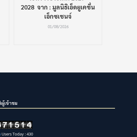
2028 จาก : มูลนิธิเอ็ดยูเคชั่น
LINE กบข
เอ็กซเชนจ์
เมนู 
01/08/2026
ิผู้เข้าชม
Users Today : 430