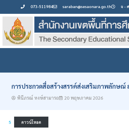
073-511984
saraban@sesaonara.go.th
จ - 
การประกวดสื่อสร้างสรรค์ส่งเสริมภาพลักษณ์
พินีภรณ์ หงษ์สามารถ
20 พฤษภาคม 2026
5
ดาวน์โหลด