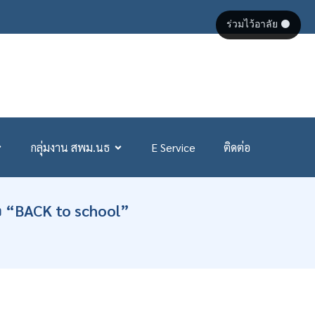
ร่วมไว้อาลัย ⚫
กลุ่มงาน สพม.นธ
E Service
ติดต่อ
้อ “BACK to school”