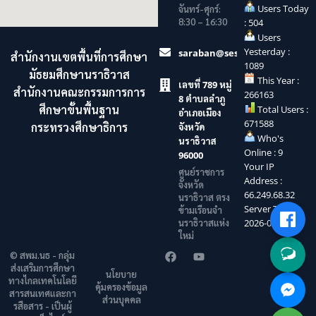
Users Today
จันทร์-ศุกร์:
8:30 – 16:30
: 504
Users
Yesterday :
saraban@sesaonara.go.th
สำนักงานเขตพื้นที่การศึกษา
1089
มัธยมศึกษานราธิวาส
This Year :
เลขที่ 789 หมู่
สำนักงานคณะกรรมการการ
266163
8 ตำบลลำภู
ศึกษาขั้นพื้นฐาน
Total Users :
อำเภอเมือง
671588
กระทรวงศึกษาธิการ
จังหวัด
Who's
นราธิวาส
Online : 9
96000
Your IP
ศูนย์ราชการ
Address :
จังหวัด
66.249.68.32
นราธิวาส ตรง
Server Time :
ข้ามเรือนจำ
นราธิวาสแห่ง
2026-08-08
ใหม่
© สพม.นธ - กลุ่ม
ส่งเสริมการศึกษา
นโยบาย
ทางไกลเทคโนโลยี
คุ้มครองข้อมูล
สารสนเทศและกา
ส่วนบุคคล
รสือสาร - เป็นผู้