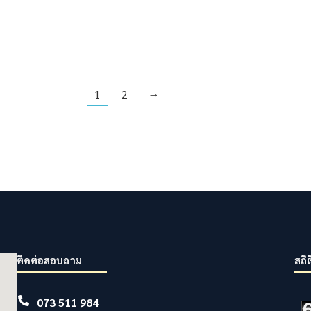
1
2
→
ติดต่อสอบถาม
สถิต
073 511 984