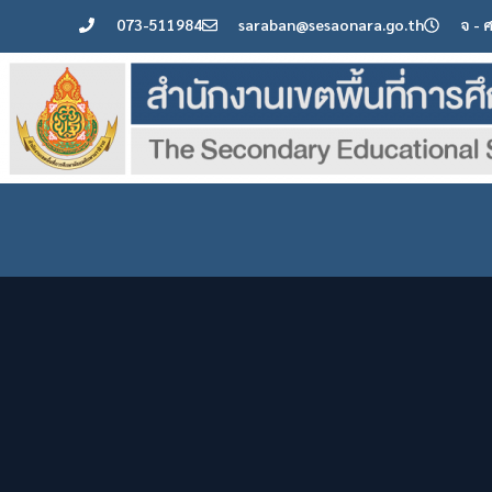
073-511984
saraban@sesaonara.go.th
จ - 