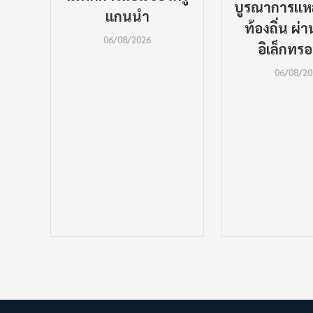
ม
บูรณาการแหล่
แกนนำ
น
ท้องถิ่น ผ
06/08/2026
การ
อิเล็กทรอ
06/08/20
ละ
าน ณ
-ลก
ใบ