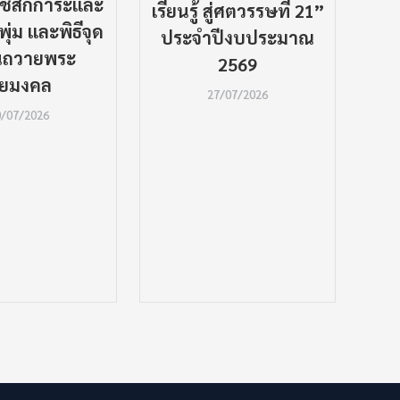
ราชสักการะและ
เรียนรู้ สู่ศตวรรษที่ 21”
เส
่ม และพิธีจุด
ประจำปีงบประมาณ
สำน
นถวายพระ
2569
ศึ
ัยมงคล
27/07/2026
0/07/2026