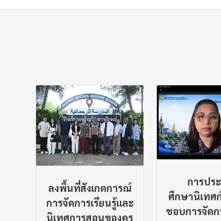
สอบ
การประ
ลงพื้นที่สังเกตการณ์
าร
ศึกษานิเทศก์ผ
การจัดการเรียนรู้และ
การ
ชอบการจัดการ
นิเทศการสอนของครู