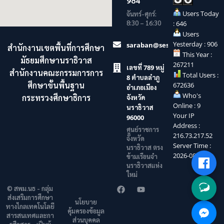
984
Users Today
จันทร์-ศุกร์:
8:30 – 16:30
: 646
Users
Yesterday : 906
saraban@sesaonara.go.th
สำนักงานเขตพื้นที่การศึกษา
This Year :
มัธยมศึกษานราธิวาส
267211
เลขที่ 789 หมู่
สำนักงานคณะกรรมการการ
Total Users :
8 ตำบลลำภู
ศึกษาขั้นพื้นฐาน
672636
อำเภอเมือง
Who's
กระทรวงศึกษาธิการ
จังหวัด
Online : 9
นราธิวาส
Your IP
96000
Address :
ศูนย์ราชการ
216.73.217.52
จังหวัด
Server Time :
นราธิวาส ตรง
2026-08-09
ข้ามเรือนจำ
นราธิวาสแห่ง
ใหม่
© สพม.นธ - กลุ่ม
ส่งเสริมการศึกษา
นโยบาย
ทางไกลเทคโนโลยี
คุ้มครองข้อมูล
สารสนเทศและกา
ส่วนบุคคล