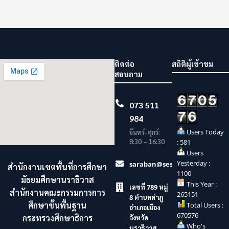
ติดต่อ
สถิติผู้เข้าชม
สอบถาม
073 511
984
Users Today
จันทร์-ศุกร์:
8:30 – 16:30
: 581
Users
Yesterday :
saraban@sesaonara.go.th
สำนักงานเขตพื้นที่การศึกษา
1100
มัธยมศึกษานราธิวาส
This Year :
เลขที่ 789 หมู่
สำนักงานคณะกรรมการการ
265151
8 ตำบลลำภู
ศึกษาขั้นพื้นฐาน
Total Users :
อำเภอเมือง
670576
กระทรวงศึกษาธิการ
จังหวัด
Who's
นราธิวาส