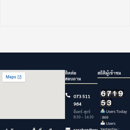
ติดต่อ
สถิติผู้เข้าชม
สอบถาม
073 511
984
Users Today
จันทร์-ศุกร์:
8:30 – 16:30
: 869
Users
Yesterday :
saraban@sesaonara.go.th