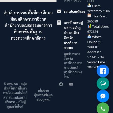
8:30 – 16:30
: 134
Users
Yesterday : 906
saraban@sesaonara.go.th
สำนักงานเขตพื้นที่การศึกษา
This Year :
มัธยมศึกษานราธิวาส
266699
เลขที่ 789 หมู่
สำนักงานคณะกรรมการการ
Total Users :
8 ตำบลลำภู
ศึกษาขั้นพื้นฐาน
672124
อำเภอเมือง
Who's
กระทรวงศึกษาธิการ
จังหวัด
Online : 9
นราธิวาส
Your IP
96000
Address :
ศูนย์ราชการ
57.141.2.34
จังหวัด
Server Time :
นราธิวาส ตรง
2026-08-09
ข้ามเรือนจำ
นราธิวาสแห่ง
ใหม่
© สพม.นธ - กลุ่ม
ส่งเสริมการศึกษา
นโยบาย
ทางไกลเทคโนโลยี
คุ้มครองข้อมูล
สารสนเทศและกา
ส่วนบุคคล
รสือสาร - เป็นผู้
ดูแลเว็บไซต์