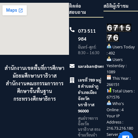
ติดต่อ
สถิติผู้เข้าชม
สอบถาม
073 511
984
Users Today
จันทร์-ศุกร์:
8:30 – 16:30
: 492
Users
Yesterday :
saraban@sesaonara.go.th
สำนักงานเขตพื้นที่การศึกษา
1089
มัธยมศึกษานราธิวาส
This Year :
เลขที่ 789 หมู่
สำนักงานคณะกรรมการการ
266151
8 ตำบลลำภู
ศึกษาขั้นพื้นฐาน
Total Users :
อำเภอเมือง
671576
กระทรวงศึกษาธิการ
จังหวัด
Who's
นราธิวาส
Online : 4
96000
Your IP
ศูนย์ราชการ
Address :
จังหวัด
216.73.216.180
นราธิวาส ตรง
Server Time :
ข้ามเรือนจำ