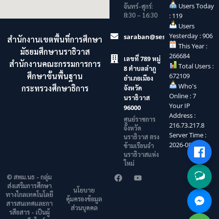
Users Today
จันทร์-ศุกร์:
8:30 – 16:30
: 119
Users
Yesterday : 906
saraban@sesaonara.go.th
สำนักงานเขตพื้นที่การศึกษา
This Year :
มัธยมศึกษานราธิวาส
266684
เลขที่ 789 หมู่
สำนักงานคณะกรรมการการ
Total Users :
8 ตำบลลำภู
ศึกษาขั้นพื้นฐาน
672109
อำเภอเมือง
Who's
กระทรวงศึกษาธิการ
จังหวัด
Online : 7
นราธิวาส
Your IP
96000
Address :
ศูนย์ราชการ
216.73.217.8
จังหวัด
Server Time :
นราธิวาส ตรง
2026-08-09
ข้ามเรือนจำ
นราธิวาสแห่ง
ใหม่
© สพม.นธ - กลุ่ม
ส่งเสริมการศึกษา
นโยบาย
ทางไกลเทคโนโลยี
คุ้มครองข้อมูล
สารสนเทศและกา
ส่วนบุคคล
รสือสาร - เป็นผู้