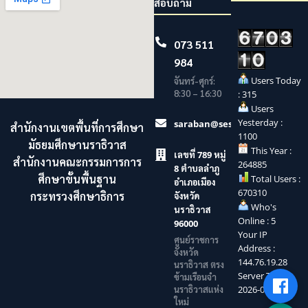
สอบถาม
073 511
984
Users Today
จันทร์-ศุกร์:
8:30 – 16:30
: 315
Users
Yesterday :
saraban@sesaonara.go.th
สำนักงานเขตพื้นที่การศึกษา
1100
มัธยมศึกษานราธิวาส
This Year :
เลขที่ 789 หมู่
สำนักงานคณะกรรมการการ
264885
8 ตำบลลำภู
ศึกษาขั้นพื้นฐาน
Total Users :
อำเภอเมือง
670310
กระทรวงศึกษาธิการ
จังหวัด
Who's
นราธิวาส
Online : 5
96000
Your IP
ศูนย์ราชการ
Address :
จังหวัด
144.76.19.28
นราธิวาส ตรง
Server Time :
ข้ามเรือนจำ
นราธิวาสแห่ง
2026-08-07
ใหม่