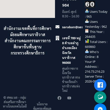
984
Users Today
จันทร์-ศุกร์:
8:30 – 16:30
: 965
Users
Yesterday : 962
saraban@sesaonara.go.th
สำนักงานเขตพื้นที่การศึกษา
This Year :
มัธยมศึกษานราธิวาส
264435
เลขที่ 789 หมู่
สำนักงานคณะกรรมการการ
Total Users :
8 ตำบลลำภู
ศึกษาขั้นพื้นฐาน
669860
อำเภอเมือง
Who's
กระทรวงศึกษาธิการ
จังหวัด
Online : 8
นราธิวาส
Your IP
96000
Address :
ศูนย์ราชการ
216.73.216.23
จังหวัด
Server Time :
นราธิวาส ตรง
2026-08-06
ข้ามเรือนจำ
นราธิวาสแห่ง
ใหม่
© สพม.นธ - กลุ่ม
ส่งเสริมการศึกษา
นโยบาย
ทางไกลเทคโนโลยี
คุ้มครองข้อมูล