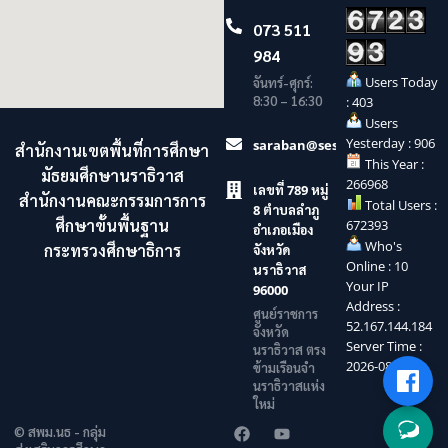
073 511
984
Users Today
จันทร์-ศุกร์:
8:30 – 16:30
: 403
Users
Yesterday : 906
saraban@sesaonara.go.th
สำนักงานเขตพื้นที่การศึกษา
This Year :
มัธยมศึกษานราธิวาส
266968
เลขที่ 789 หมู่
สำนักงานคณะกรรมการการ
Total Users :
8 ตำบลลำภู
ศึกษาขั้นพื้นฐาน
672393
อำเภอเมือง
Who's
กระทรวงศึกษาธิการ
จังหวัด
Online : 10
นราธิวาส
Your IP
96000
Address :
ศูนย์ราชการ
52.167.144.184
จังหวัด
Server Time :
นราธิวาส ตรง
2026-08-09
ข้ามเรือนจำ
นราธิวาสแห่ง
ใหม่
© สพม.นธ - กลุ่ม