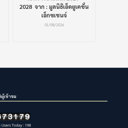
2028 จาก : มูลนิธิเอ็ดยูเคชั่น
LINE กบข
เอ็กซเชนจ์
เมนู 
01/08/2026
ิผู้เข้าชม
Users Today : 198