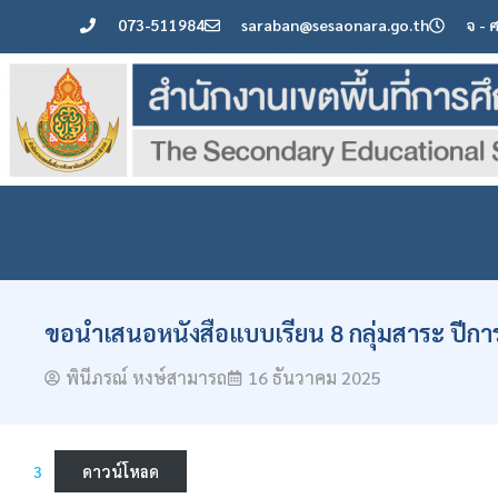
073-511984
saraban@sesaonara.go.th
จ - 
ขอนำเสนอหนังสือแบบเรียน 8 กลุ่มสาระ ปีกา
พินีภรณ์ หงษ์สามารถ
16 ธันวาคม 2025
3
ดาวน์โหลด