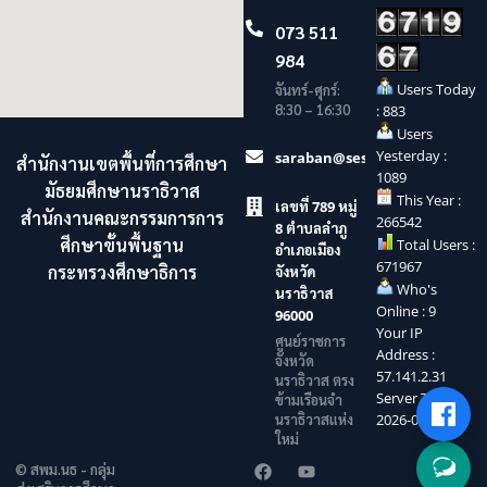
073 511
984
Users Today
จันทร์-ศุกร์:
8:30 – 16:30
: 883
Users
Yesterday :
saraban@sesaonara.go.th
สำนักงานเขตพื้นที่การศึกษา
1089
มัธยมศึกษานราธิวาส
This Year :
เลขที่ 789 หมู่
สำนักงานคณะกรรมการการ
266542
8 ตำบลลำภู
ศึกษาขั้นพื้นฐาน
Total Users :
อำเภอเมือง
671967
กระทรวงศึกษาธิการ
จังหวัด
Who's
นราธิวาส
Online : 9
96000
Your IP
ศูนย์ราชการ
Address :
จังหวัด
57.141.2.31
นราธิวาส ตรง
Server Time :
ข้ามเรือนจำ
นราธิวาสแห่ง
2026-08-08
ใหม่
© สพม.นธ - กลุ่ม