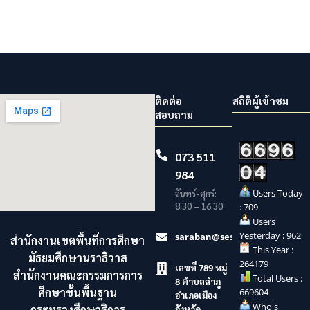
ติดต่อ
สถิติผู้เข้าชม
สอบถาม
073 511
984
Users Today
จันทร์-ศุกร์:
8:30 – 16:30
: 709
Users
Yesterday : 962
saraban@sesaonara.go.th
สำนักงานเขตพื้นที่การศึกษา
This Year :
มัธยมศึกษานราธิวาส
264179
เลขที่ 789 หมู่
สำนักงานคณะกรรมการการ
Total Users :
8 ตำบลลำภู
ศึกษาขั้นพื้นฐาน
669604
อำเภอเมือง
Who's
กระทรวงศึกษาธิการ
จังหวัด