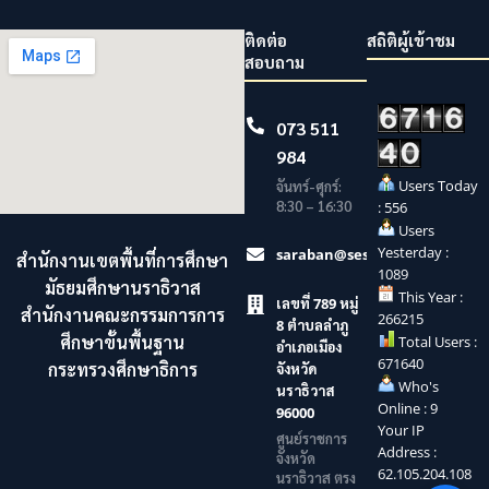
ติดต่อ
สถิติผู้เข้าชม
สอบถาม
073 511
984
Users Today
จันทร์-ศุกร์:
8:30 – 16:30
: 556
Users
Yesterday :
saraban@sesaonara.go.th
สำนักงานเขตพื้นที่การศึกษา
1089
มัธยมศึกษานราธิวาส
This Year :
เลขที่ 789 หมู่
สำนักงานคณะกรรมการการ
266215
8 ตำบลลำภู
ศึกษาขั้นพื้นฐาน
Total Users :
อำเภอเมือง
671640
กระทรวงศึกษาธิการ
จังหวัด
Who's
นราธิวาส
Online : 9
96000
Your IP
ศูนย์ราชการ
Address :
จังหวัด
62.105.204.108
นราธิวาส ตรง