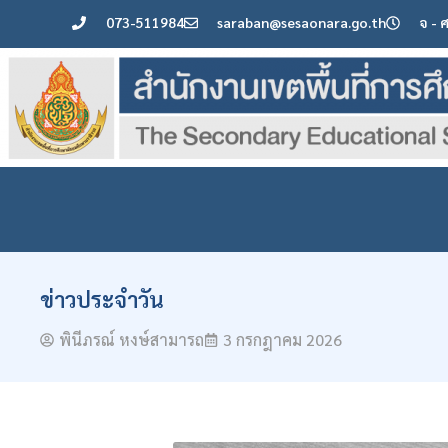
073-511984
saraban@sesaonara.go.th
จ - 
ข่าวประจำวัน
พินีภรณ์ หงษ์สามารถ
3 กรกฎาคม 2026