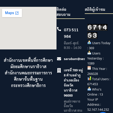
ติดต่อ
สถิติผู้เข้าชม
สอบถาม
073 511
984
Users Today
จันทร์-ศุกร์:
8:30 – 16:30
: 369
Users
Yesterday :
saraban@sesaonara.go.th
สำนักงานเขตพื้นที่การศึกษา
1089
มัธยมศึกษานราธิวาส
This Year :
เลขที่ 789 หมู่
สำนักงานคณะกรรมการการ
266028
8 ตำบลลำภู
ศึกษาขั้นพื้นฐาน
Total Users :
อำเภอเมือง
671453
กระทรวงศึกษาธิการ
จังหวัด
Who's
นราธิวาส
Online : 13
96000
Your IP
ศูนย์ราชการ
Address :
จังหวัด
52.167.144.232
นราธิวาส ตรง