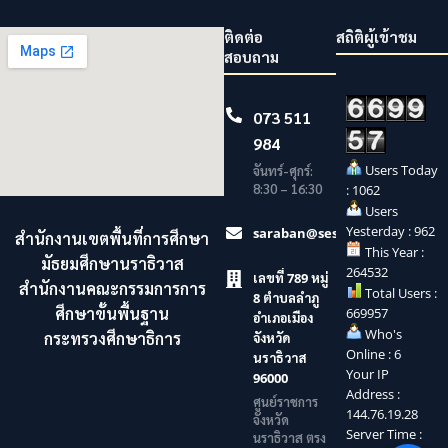
ติดต่อ
สถิติผู้เข้าชม
สอบถาม
073 511
984
Users Today
จันทร์-ศุกร์:
8:30 – 16:30
: 1062
Users
Yesterday : 962
saraban@sesaonara.go.th
สำนักงานเขตพื้นที่การศึกษา
This Year :
มัธยมศึกษานราธิวาส
264532
เลขที่ 789 หมู่
สำนักงานคณะกรรมการการ
Total Users :
8 ตำบลลำภู
ศึกษาขั้นพื้นฐาน
669957
อำเภอเมือง
Who's
กระทรวงศึกษาธิการ
จังหวัด
Online : 6
นราธิวาส
Your IP
96000
Address :
ศูนย์ราชการ
144.76.19.28
จังหวัด
Server Time :
นราธิวาส ตรง