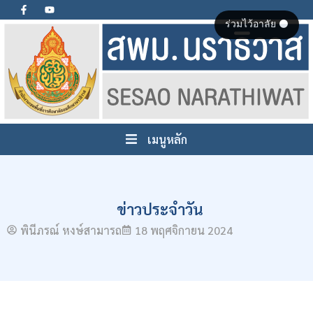
ร่วมไว้อาลัย ⚫
เมนูหลัก
ข่าวประจำวัน
พินีภรณ์ หงษ์สามารถ
18 พฤศจิกายน 2024